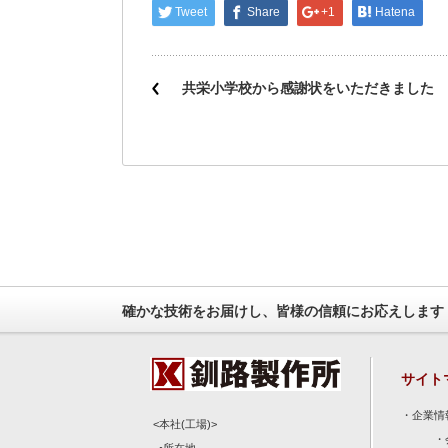
Tweet
Share
+1
Hatena
共栄小学校から感謝状をいただきました
確かな技術をお届けし、皆様の信頼にお応えします
サイト
・
企業情
<本社(工場)>
・