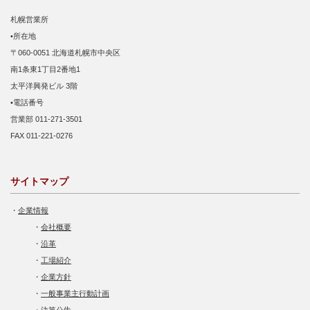
札幌営業所
•所在地
〒060-0051 北海道札幌市中央区
南1条東1丁目2番地1
太平洋興発ビル 3階
•電話番号
営業部 011-271-3501
FAX 011-221-0276
サイトマップ
・
企業情報
・
会社概要
・
沿革
・
工場紹介
・
企業方針
・
一般事業主行動計画