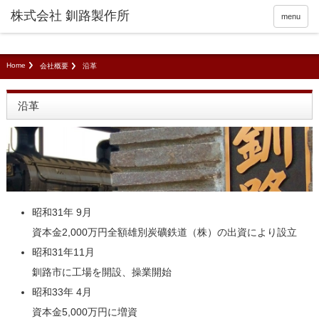
menu
Home
会社概要
沿革
沿革
昭和31年 9月
資本金2,000万円全額雄別炭礦鉄道（株）の出資により設立
昭和31年11月
釧路市に工場を開設、操業開始
昭和33年 4月
資本金5,000万円に増資