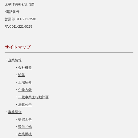
太平洋興発ビル 3階
•電話番号
営業部 011-271-3501
FAX 011-221-0276
サイトマップ
・
企業情報
・
会社概要
・
沿革
・
工場紹介
・
企業方針
・
一般事業主行動計画
・
決算公告
・
事業紹介
・
橋梁工事
・
製缶／他
・
産業機械