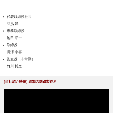
代表取締役社長
羽刕 洋
専務取締役
池田 昭一
取締役
長澤 幸喜
監査役（非常勤）
竹川 博之
[当社紹介映像] 進撃の釧路製作所