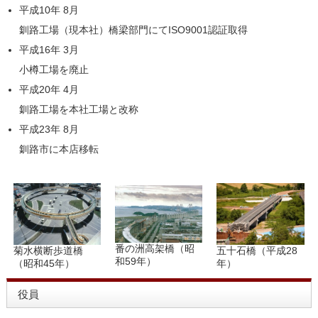
平成10年 8月
釧路工場（現本社）橋梁部門にてISO9001認証取得
平成16年 3月
小樽工場を廃止
平成20年 4月
釧路工場を本社工場と改称
平成23年 8月
釧路市に本店移転
番の洲高架橋（昭
菊水横断歩道橋
五十石橋（平成28
和59年）
（昭和45年）
年）
役員