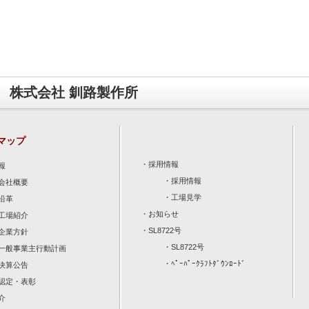
株式会社 釧路製作所
マップ
・
採用情報
報
・
採用情報
会社概要
・
工場見学
沿革
・
お知らせ
工場紹介
・
SL8722号
企業方針
・
SL8722号
一般事業主行動計画
・
ﾍﾟｰﾊﾟｰｸﾗﾌﾄﾀﾞｳﾝﾛｰﾄﾞ
決算公告
認定・表彰
介