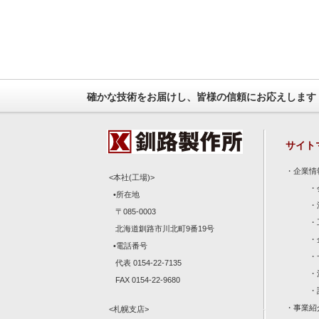
確かな技術をお届けし、皆様の信頼にお応えします
サイト
・
企業情
<本社(工場)>
・
•所在地
・
〒085-0003
・
北海道釧路市川北町9番19号
・
•電話番号
・
代表 0154-22-7135
・
FAX 0154-22-9680
・
・
事業紹
<札幌支店>