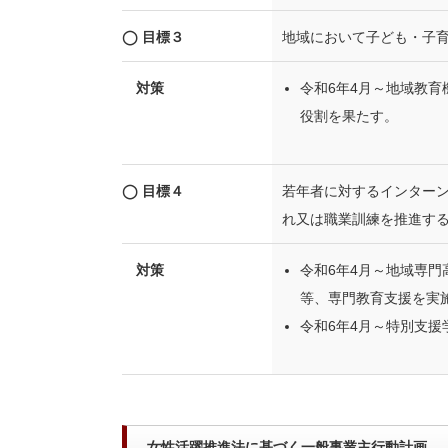
◯ 目標３
地域において子ども・子
対策
令和6年4月～地域教
役割を果たす。
◯ 目標４
若年者に対するインター
れ又は職業訓練を推進す
対策
令和6年4月～地域専
等、専門教育支援を実
令和6年4月～特別支
女性活躍推進法に基づく一般事業主行動計画