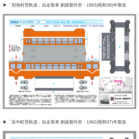
▶「別海村営軌道」自走客車 釧路製作所・1963(昭和38)年製造
▶「浜中町営軌道」自走客車 釧路製作所・1962(昭和37)年製造