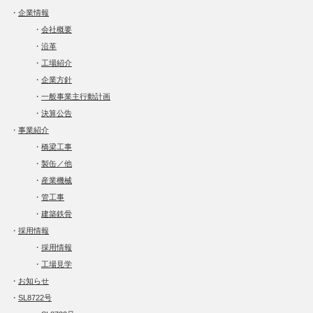
・
企業情報
・
会社概要
・
沿革
・
工場紹介
・
企業方針
・
一般事業主行動計画
・
決算公告
・
事業紹介
・
橋梁工事
・
製缶／他
・
産業機械
・
管工事
・
建築鉄骨
・
採用情報
・
採用情報
・
工場見学
・
お知らせ
・
SL8722号