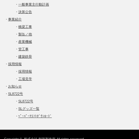
・
一般事業主行動計画
・
決算公告
・
事業紹介
・
橋梁工事
・
製缶／他
・
産業機械
・
管工事
・
建築鉄骨
・
採用情報
・
採用情報
・
工場見学
・
お知らせ
・
SL8722号
・
SL8722号
・
SLグッズ一覧
・
ﾍﾟｰﾊﾟｰｸﾗﾌﾄﾀﾞｳﾝﾛｰﾄﾞ
Copyright ©
株式会社 釧路製作所
All rights reserved.