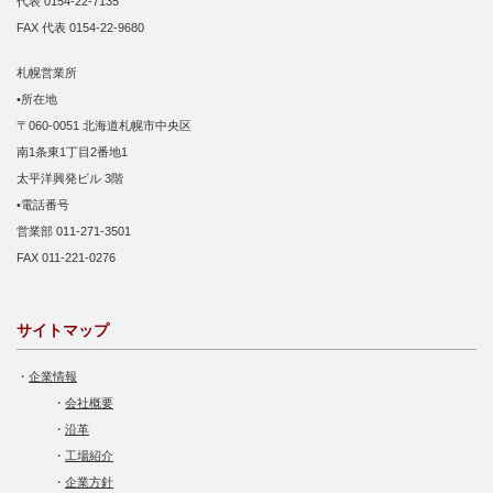
代表 0154-22-7135
FAX 代表 0154-22-9680
札幌営業所
•所在地
〒060-0051 北海道札幌市中央区
南1条東1丁目2番地1
太平洋興発ビル 3階
•電話番号
営業部 011-271-3501
FAX 011-221-0276
サイトマップ
・
企業情報
・
会社概要
・
沿革
・
工場紹介
・
企業方針