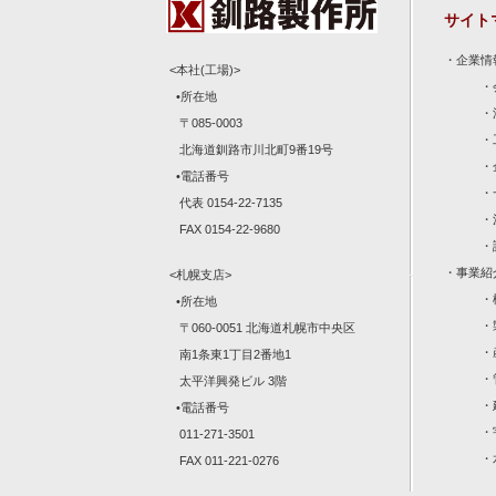
サイト
・
企業情
<本社(工場)>
・
•所在地
・
〒085-0003
・
北海道釧路市川北町9番19号
・
•電話番号
・
代表 0154-22-7135
・
FAX 0154-22-9680
・
・
事業紹
<札幌支店>
・
•所在地
・
〒060-0051 北海道札幌市中央区
・
南1条東1丁目2番地1
・
太平洋興発ビル 3階
・
•電話番号
・
011-271-3501
・
FAX 011-221-0276