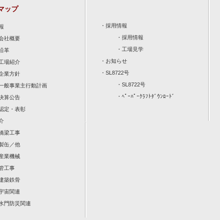
マップ
・
採用情報
報
・
採用情報
会社概要
・
工場見学
沿革
・
お知らせ
工場紹介
・
SL8722号
企業方針
・
SL8722号
一般事業主行動計画
・
ﾍﾟｰﾊﾟｰｸﾗﾌﾄﾀﾞｳﾝﾛｰﾄﾞ
決算公告
認定・表彰
介
橋梁工事
製缶／他
産業機械
管工事
建築鉄骨
宇宙関連
水門防災関連