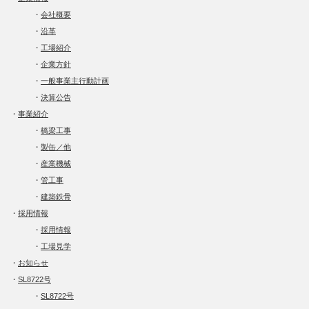
・
会社概要
・
沿革
・
工場紹介
・
企業方針
・
一般事業主行動計画
・
決算公告
・
事業紹介
・
橋梁工事
・
製缶／他
・
産業機械
・
管工事
・
建築鉄骨
・
採用情報
・
採用情報
・
工場見学
・
お知らせ
・
SL8722号
・
SL8722号