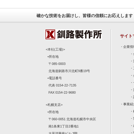
確かな技術をお届けし、皆様の信頼にお応えします
サイト
・
企業情
<本社(工場)>
・
•所在地
・
〒085-0003
・
北海道釧路市川北町9番19号
・
•電話番号
・
代表 0154-22-7135
・
FAX 0154-22-9680
・
・
事業紹
<札幌支店>
・
•所在地
・
〒060-0051 北海道札幌市中央区
・
南1条東1丁目2番地1
・
太平洋興発ビル 3階