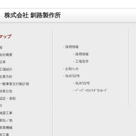
株式会社 釧路製作所
マップ
・
採用情報
報
・
採用情報
会社概要
・
工場見学
沿革
・
お知らせ
工場紹介
・
SL8722号
企業方針
・
SL8722号
一般事業主行動計画
・
ﾍﾟｰﾊﾟｰｸﾗﾌﾄﾀﾞｳﾝﾛｰﾄﾞ
決算公告
認定・表彰
介
橋梁工事
製缶／他
産業機械
管工事