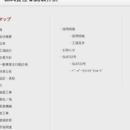
マップ
・
採用情報
報
・
採用情報
会社概要
・
工場見学
沿革
・
お知らせ
工場紹介
・
SL8722号
企業方針
・
SL8722号
一般事業主行動計画
・
ﾍﾟｰﾊﾟｰｸﾗﾌﾄﾀﾞｳﾝﾛｰﾄﾞ
決算公告
認定・表彰
介
橋梁工事
製缶／他
産業機械
管工事
建築鉄骨
宇宙関連