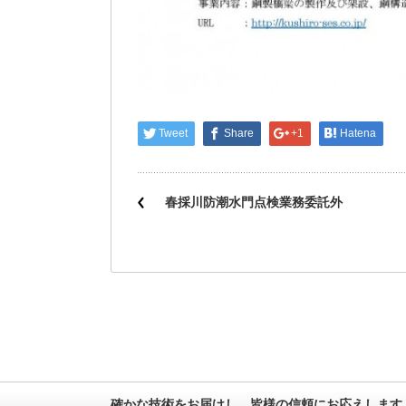
Tweet
Share
+1
Hatena
春採川防潮水門点検業務委託外
確かな技術をお届けし、皆様の信頼にお応えします