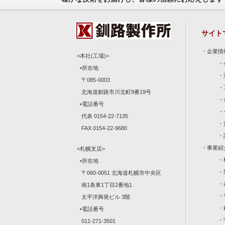
サイト
・
企業情
<本社(工場)>
・
•所在地
・
〒085-0003
・
北海道釧路市川北町9番19号
・
•電話番号
・
代表 0154-22-7135
・
FAX 0154-22-9680
・
・
事業紹
<札幌支店>
・
•所在地
・
〒060-0051 北海道札幌市中央区
・
南1条東1丁目2番地1
・
太平洋興発ビル 3階
・
•電話番号
・
011-271-3501