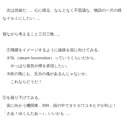
次は伏線だ…。心に残る、なんとなく不思議な、物語の一片の様
なイルミにしたい…。
寝ながら考えること三日三晩…。
①飛躍をイメージするように線路を宙に向けてみる。
②SL（steam locomotive）っていうくらいだから、
やっぱり蒸気や煙を表現したい。
③鉄の塊にも、五分の魂があるんじゃないか。
これならどうだ！
①を掘り下げてみる。
宙に向かう機関車…999…頭の中でタケカワユキヒデが叫ぶ！
「さあ！ゆくんだあ～♪」いいかも…。