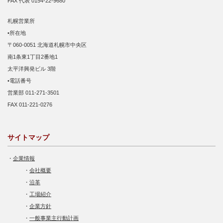
FAX 代表 0154-22-9680
札幌営業所
•所在地
〒060-0051 北海道札幌市中央区
南1条東1丁目2番地1
太平洋興発ビル 3階
•電話番号
営業部 011-271-3501
FAX 011-221-0276
サイトマップ
・
企業情報
・
会社概要
・
沿革
・
工場紹介
・
企業方針
・
一般事業主行動計画