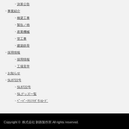
・
決算公告
・
事業紹介
・
橋梁工事
・
製缶／他
・
産業機械
・
管工事
・
建築鉄骨
・
採用情報
・
採用情報
・
工場見学
・
お知らせ
・
SL8722号
・
SL8722号
・
SLグッズ一覧
・
ﾍﾟｰﾊﾟｰｸﾗﾌﾄﾀﾞｳﾝﾛｰﾄﾞ
Copyright ©
株式会社 釧路製作所
All rights reserved.