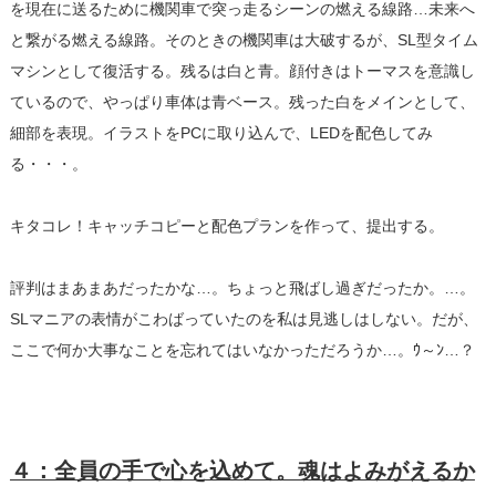
を現在に送るために機関車で突っ走るシーンの燃える線路…未来へ
と繋がる燃える線路。そのときの機関車は大破するが、SL型タイム
マシンとして復活する。残るは白と青。顔付きはトーマスを意識し
ているので、やっぱり車体は青ベース。残った白をメインとして、
細部を表現。イラストをPCに取り込んで、LEDを配色してみ
る・・・。
キタコレ！キャッチコピーと配色プランを作って、提出する。
評判はまあまあだったかな…。ちょっと飛ばし過ぎだったか。…。
SLマニアの表情がこわばっていたのを私は見逃しはしない。だが、
ここで何か大事なことを忘れてはいなかっただろうか…。ｳ～ﾝ…？
４：全員の手で心を込めて。魂はよみがえるか