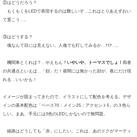
②はどうだろう？
もくもくをLEDで表現するのは難しいぞ…これはとりあえずおい
て置こう…。
③はどうする？
魂なんて目には見えない。人魂でも灯してみるか…ﾅｲﾅ…。
機関車とくれば？…やえもん？
いやいや、トーマスでしょ！
両者
の共通点といえば…「顔」だ！昼間には無かった顔が、夜にだけ現
れる…いいかも！
イメージが固まってきたので、イラストにして配色を考える。デザ
インの基本配色は「ベース70：メイン25：アクセント5」の３色ら
しい。まあ、手元には3色のLEDしかないので無問題。
線路はどうしても「赤」にしたい。これは、あのドクがマーティ