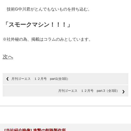
技術G中川君がとんでもないものを持ち込む。
「スモークマシン！！！」
※社外秘の為、掲載はコラムのみとしています。
次へ
月刊ゴーエス １２月号 part1(全3回）
月刊ゴーエス １２月号 part.3（全3回）
[当社紹介映像] 進撃の釧路製作所