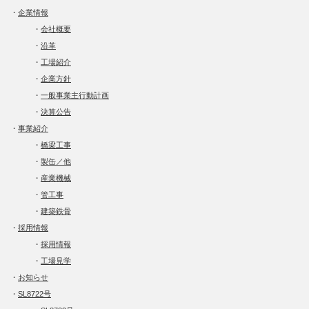
・
企業情報
・
会社概要
・
沿革
・
工場紹介
・
企業方針
・
一般事業主行動計画
・
決算公告
・
事業紹介
・
橋梁工事
・
製缶／他
・
産業機械
・
管工事
・
建築鉄骨
・
採用情報
・
採用情報
・
工場見学
・
お知らせ
・
SL8722号