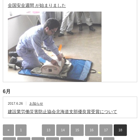
全国安全週間 が始まりました
6月
2017.6.26
お知らせ
建設業労働災害防止協会北海道支部優良賞受賞について
«
1
…
13
14
15
16
17
18