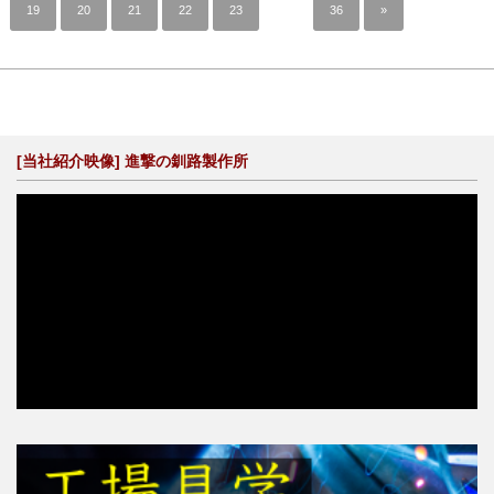
19
20
21
22
23
…
36
»
[当社紹介映像] 進撃の釧路製作所